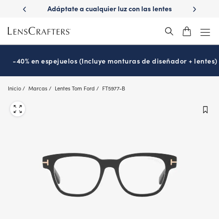
Skip
ápido con
Adáptate a cualquier luz con las lentes
¿Es hora
to
s
Transitions
®
main
content
-40% en espejuelos (Incluye monturas de diseñador + lentes)
Inicio
Marcas
Lentes Tom Ford
FT5977-B