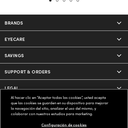
BRANDS
EYECARE
Nuance Audio
Ray-Ban
SAVINGS
Our Eyeglasses
Oakley
Our Sunglasses
SUPPORT & ORDERS
Offers & Discount
Ray-Ban | Meta
Our Contact Lenses
Insurance
LEGAL
Help Center
Al hacer clic en “Aceptar todas las cookies”, usted acepta
Oakley Meta
Ray-Ban | Meta
FSA & HSA
Online Order Status
que las cookies se guarden en su dispositivo para mejorar
COMPANY INFO
Privacy Policy
la navegación del sitio, analizar el uso del mismo, y
Miu Miu
colaborar con nuestros estudios para marketing.
Oakley Meta
CareCredit Credit Card
Shipping & Returns
Terms of Use
ESTADOS UNIDOS (Español)
About us
Configuración de cookies