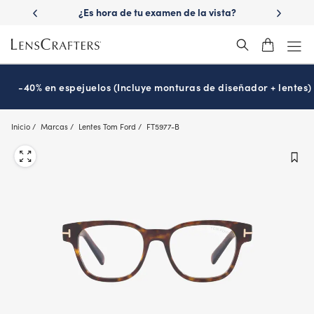
Skip
 las lentes
¿Es hora de tu examen de la vista?
Disfruta -40
to
Prográmalo hoy
main
content
-40% en espejuelos (Incluye monturas de diseñador + lentes)
Inicio
Marcas
Lentes Tom Ford
FT5977-B