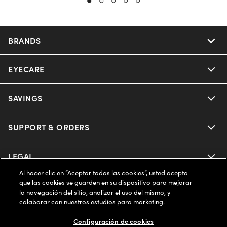
BRANDS
EYECARE
Nuance Audio
Ray-Ban
SAVINGS
Our Eyeglasses
Oakley
Our Sunglasses
SUPPORT & ORDERS
Offers & Discount
Ray-Ban | Meta
Our Contact Lenses
Insurance
LEGAL
Help Center
Al hacer clic en “Aceptar todas las cookies”, usted acepta
Oakley Meta
Ray-Ban | Meta
FSA & HSA
Online Order Status
que las cookies se guarden en su dispositivo para mejorar
COMPANY INFO
Privacy Policy
la navegación del sitio, analizar el uso del mismo, y
Miu Miu
colaborar con nuestros estudios para marketing.
Oakley Meta
CareCredit Credit Card
Shipping & Returns
Terms of Use
ESTADOS UNIDOS (Español)
About us
Configuración de cookies