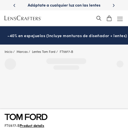
Skip
ápido con
Adáptate a cualquier luz con las lentes
¿Es hora
to
s
Transitions
®
main
content
-40% en espejuelos (Incluye monturas de diseñador + lentes)
Inicio
Marcas
Lentes Tom Ford
FT5977-B
FT5977-B
Product details