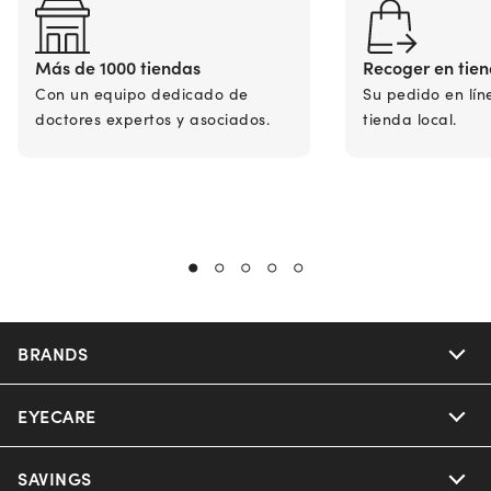
Más de 1000 tiendas
Recoger en tie
Con un equipo dedicado de
Su pedido en lín
doctores expertos y asociados.
tienda local.
BRANDS
EYECARE
Nuance Audio
Ray-Ban
SAVINGS
Our Eyeglasses