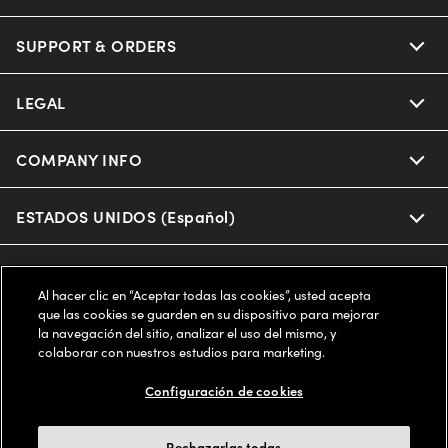
Oakley
Our Sunglasses
SUPPORT & ORDERS
Offers & Discount
Ray-Ban | Meta
Our Contact Lenses
Insurance
LEGAL
Help Center
Oakley Meta
Ray-Ban | Meta
FSA & HSA
Online Order Status
COMPANY INFO
Privacy Policy
Miu Miu
Oakley Meta
CareCredit Credit Card
Shipping & Returns
Terms of Use
ESTADOS UNIDOS (Español)
About us
Prada
Eyewear Trends
2-Day Delivery
Notice of Financial Incentive
Accessibility
We guarantee every transaction is 100% secure
Al hacer clic en “Aceptar todas las cookies”, usted acepta
Michael Kors
Our Lenses
Frame Advisor
que las cookies se guarden en su dispositivo para mejorar
Independent Doctor's Notice
Our Flagship Stores
la navegación del sitio, analizar el uso del mismo, y
Buy now, pay later with Klarna*, Affirm or Cash App Afterpay.
Coach
colaborar con nuestros estudios para marketing.
Schedule an Eye Exam
AARP Members
Learn More
Style Guide
AdChoices
Careers
Configuración de cookies
The Exceptionals
Vision Guide
FAQs
Your Privacy Choices
Find a Store
Rechazarlas todas