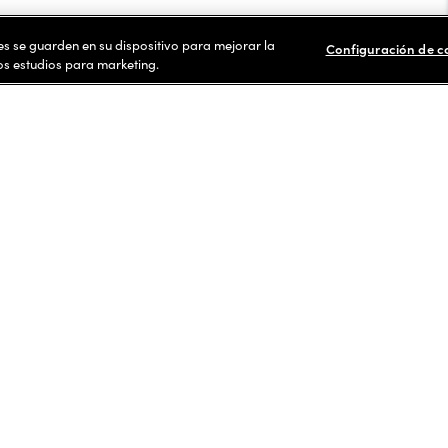
ies se guarden en su dispositivo para mejorar la
Configuración de c
ros estudios para marketing.
ntes nunca ha sido tan f
nalice sus lentes
3
|
C
el tipo de lente y el grosor, luego agregue los
Disfr