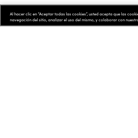
Al hacer clic en “Aceptar todas las cookies”, usted acepta que las cook
navegación del sitio, analizar el uso del mismo, y colaborar con nuest
Personalizar sus le
1
|
Seleccione sus lentes
2
|
Perso
Elija su necesidad oftalmológica y
Seleccione 