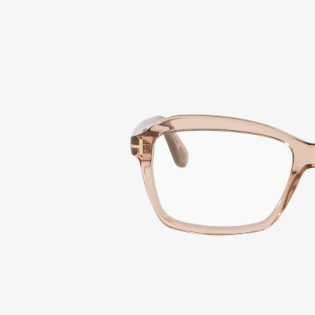
Ray-Ban Jr
Ray-Ban | Meta
Saint Laurent
Scuderia Ferrari
VER TODAS LAS MARCAS