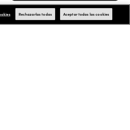
Pague en cuotas con Affirm, Cash App Afterpay or Klarna
Más
info.
ookies
Rechazarlas todas
Aceptar todas las cookies
Aceptamos tarjetas de FSA/HSA para los pagos
ácil
ompletar la compra
ute del cuidado posterior con nuestra garantía de