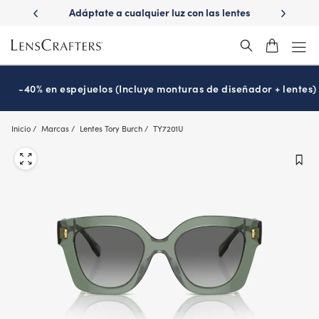
Skip
r luz con las lentes
¿Es hora de tu examen de la vista?
Disf
to
tions
Prográmalo hoy
®
main
content
-40% en espejuelos (Incluye monturas de diseñador + lentes)
Inicio
Marcas
Lentes Tory Burch
TY7201U