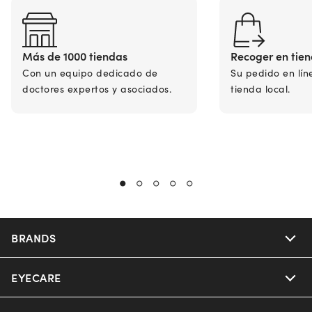
Más de 1000 tiendas
Recoger en tie
Con un equipo dedicado de
Su pedido en lín
doctores expertos y asociados.
tienda local.
BRANDS
EYECARE
Nuance Audio