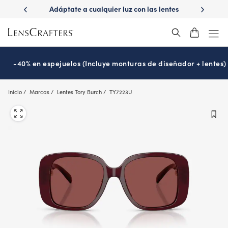
Skip
ápido con
Adáptate a cualquier luz con las lentes
¿Es hora
to
s
Transitions
®
main
content
-40% en espejuelos (Incluye monturas de diseñador + lentes)
Inicio
Marcas
Lentes Tory Burch
TY7223U