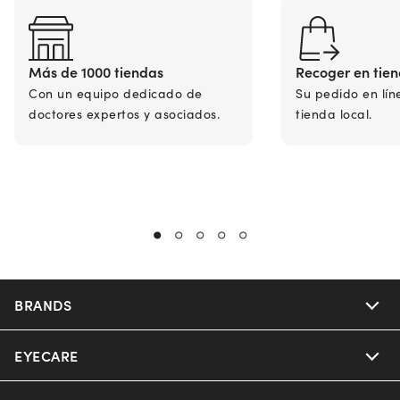
Más de 1000 tiendas
Recoger en tie
Con un equipo dedicado de
Su pedido en lín
doctores expertos y asociados.
tienda local.
BRANDS
EYECARE
Nuance Audio