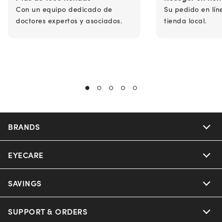
Con un equipo dedicado de
Su pedido en lín
doctores expertos y asociados.
tienda local.
BRANDS
EYECARE
Nuance Audio
Ray-Ban
SAVINGS
Our Eyeglasses
Oakley
Our Sunglasses
SUPPORT & ORDERS
Offers & Discount