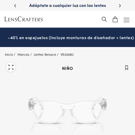
Skip
ápido con
Adáptate a cualquier luz con las lentes
¿Es hora
to
s
Transitions
®
main
content
-40% en espejuelos (Incluye monturas de diseñador + lentes)
Inicio
Marcas
Lentes Versace
VK3008U
NIÑO