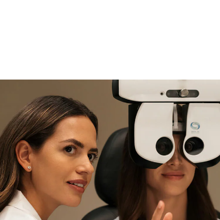
si necesitas asistencia
Encuéntralo y prúebalo en la
tienda
experta