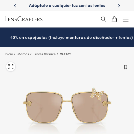
Skip
ápido con
Adáptate a cualquier luz con las lentes
¿Es hora
to
s
Transitions
®
main
content
-40% en espejuelos (Incluye monturas de diseñador + lentes)
Inicio
Marcas
Lentes Versace
VE2282