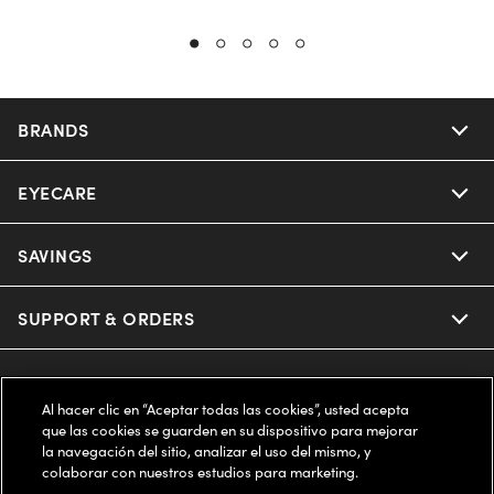
BRANDS
EYECARE
Nuance Audio
Ray-Ban
SAVINGS
Our Eyeglasses
Oakley
Our Sunglasses
SUPPORT & ORDERS
Offers & Discount
Ray-Ban | Meta
Our Contact Lenses
Insurance
LEGAL
Help Center
Al hacer clic en “Aceptar todas las cookies”, usted acepta
Oakley Meta
Ray-Ban | Meta
que las cookies se guarden en su dispositivo para mejorar
FSA & HSA
Online Order Status
COMPANY INFO
Privacy Policy
la navegación del sitio, analizar el uso del mismo, y
colaborar con nuestros estudios para marketing.
Miu Miu
Oakley Meta
CareCredit Credit Card