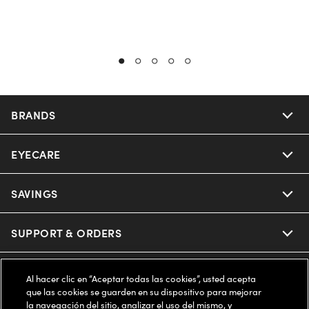
BRANDS
EYECARE
Nuance Audio
Ray-Ban
SAVINGS
Our Eyeglasses
Oakley
Our Sunglasses
SUPPORT & ORDERS
Offers & Discount
Ray-Ban | Meta
Our Contact Lenses
Insurance
LEGAL
Help Center
Al hacer clic en “Aceptar todas las cookies”, usted acepta
que las cookies se guarden en su dispositivo para mejorar
Oakley Meta
Ray-Ban | Meta
la navegación del sitio, analizar el uso del mismo, y
FSA & HSA
Online Order Status