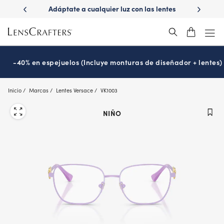
Skip
ápido con
Adáptate a cualquier luz con las lentes
¿Es hora
to
s
Transitions
®
main
content
-40% en espejuelos (Incluye monturas de diseñador + lentes)
Inicio
Marcas
Lentes Versace
VK1003
NIÑO