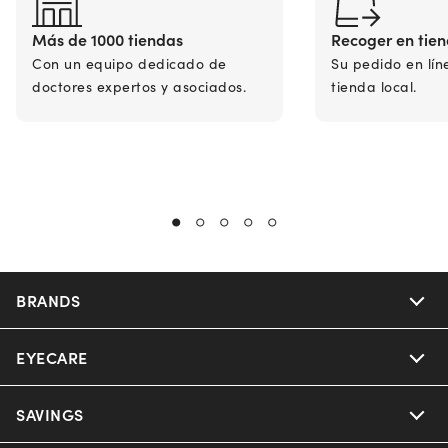
Más de 1000 tiendas
Recoger en tie
Con un equipo dedicado de
Su pedido en lín
doctores expertos y asociados.
tienda local.
BRANDS
EYECARE
Nuance Audio
Ray-Ban
SAVINGS
Our Eyeglasses