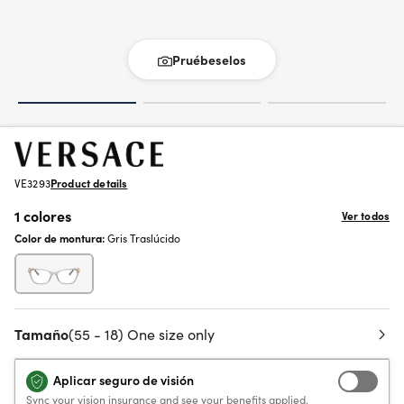
Pruébeselos
VE3293
Product details
1 colores
Ver todos
Color de montura:
Gris Traslúcido
Tamaño
(55 - 18) One size only
Aplicar seguro de visión
Sync your vision insurance and see your benefits applied.