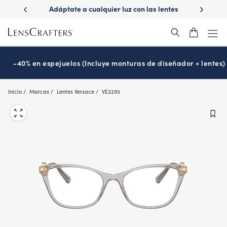
Skip
ápido con
Adáptate a cualquier luz con las lentes
¿Es hora
to
s
Transitions
®
main
content
-40% en espejuelos (Incluye monturas de diseñador + lentes)
Inicio
Marcas
Lentes Versace
VE3293