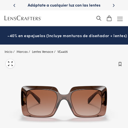
Skip
z con las lentes
¿Es hora de tu examen de la vista?
Disfrut
to
ns
Prográmalo hoy
®
main
content
-40% en espejuelos (Incluye monturas de diseñador + lentes)
Inicio
Marcas
Lentes Versace
VE4405