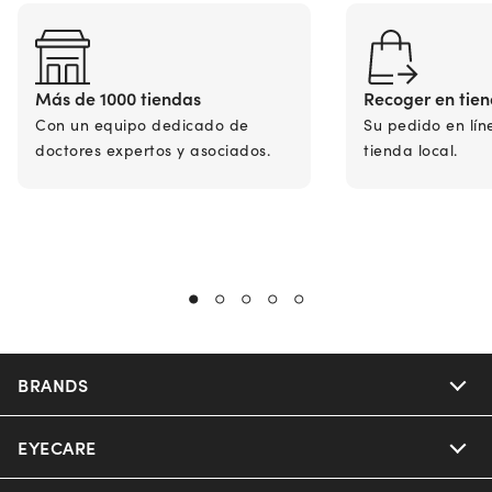
Más de 1000 tiendas
Recoger en tie
Con un equipo dedicado de
Su pedido en lín
doctores expertos y asociados.
tienda local.
BRANDS
EYECARE
Nuance Audio