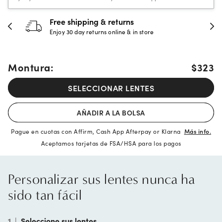
urns
30-day happiness gua
e & in store
Full refund or replacement wi
Montura:
$323
SELECCIONAR LENTES
AÑADIR A LA BOLSA
Pague en cuotas con Affirm, Cash App Afterpay or Klarna
Más info.
Aceptamos tarjetas de FSA/HSA para los pagos
Personalizar sus lentes nunca ha
sido tan fácil
1
|
Seleccione sus lentes