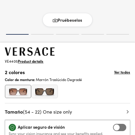
Pruébeselos
VE4405
Product details
2 colores
Ver todos
Color de montura:
Marrón Traslúcido Degradé
Tamaño
(54 - 22) One size only
Aplicar seguro de visión
Sync your vision insurance and see your benefits applied.