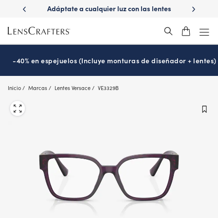
Skip
er luz con las lentes
¿Es hora de tu examen de la vista?
Di
to
sitions
Prográmalo hoy
®
main
content
-40% en espejuelos (Incluye monturas de diseñador + lentes)
Inicio
Marcas
Lentes Versace
VE3329B