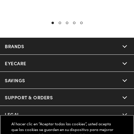
BRANDS
EYECARE
Nuance Audio
Ray-Ban
SAVINGS
Our Eyeglasses
Oakley
Our Sunglasses
SUPPORT & ORDERS
Offers & Discount
Ray-Ban | Meta
Our Contact Lenses
Insurance
LEGAL
Help Center
Al hacer clic en “Aceptar todas las cookies”, usted acepta
Oakley Meta
Ray-Ban | Meta
FSA & HSA
que las cookies se guarden en su dispositivo para mejorar
Online Order Status
COMPANY INFO
Privacy Policy