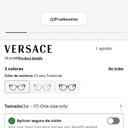
Pruébeselos
VE3329B
Product details
3 colores
Ver todos
Color de montura:
Ciruela Traslúcido
Tamaño
(54 - 17) One size only
Aplicar seguro de visión
Sync your vision insurance and see your benefits applied.