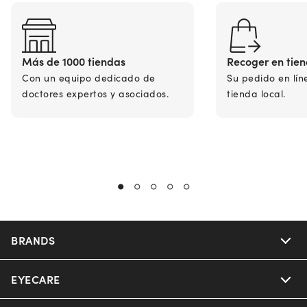
Más de 1000 tiendas
Recoger en tie
Con un equipo dedicado de
Su pedido en lín
doctores expertos y asociados.
tienda local.
BRANDS
EYECARE
Nuance Audio