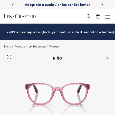
Skip
ápido con
Adáptate a cualquier luz con las lentes
¿Es hora
to
s
Transitions
®
main
content
-40% en espejuelos (Incluye monturas de diseñador + lentes)
Inicio
Marcas
Lentes Vogue
VY2029
NIÑO