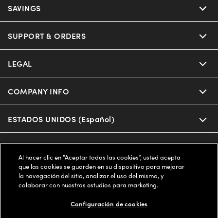
Ray-Ban
SAVINGS
Our Eyeglasses
Oakley
Our Sunglasses
SUPPORT & ORDERS
Offers & Discount
Ray-Ban | Meta
Our Contact Lenses
Insurance
LEGAL
Help Center
Oakley Meta
Ray-Ban | Meta
FSA & HSA
Online Order Status
COMPANY INFO
Privacy Policy
Miu Miu
Oakley Meta
CareCredit Credit Card
Shipping & Returns
Terms of Use
ESTADOS UNIDOS (Español)
About us
Prada
Eyewear Trends
2-Day Delivery
Notice of Financial Incentive
Accessibility
We guarantee every transaction is 100% secure
Al hacer clic en “Aceptar todas las cookies”, usted acepta
Michael Kors
Our Lenses
Frame Advisor
que las cookies se guarden en su dispositivo para mejorar
Independent Doctor's Notice
Our Flagship Stores
la navegación del sitio, analizar el uso del mismo, y
Buy now, pay later with Klarna*, Affirm or Cash App Afterpay.
Coach
colaborar con nuestros estudios para marketing.
Schedule an Eye Exam
AARP Members
Learn More
Style Guide
AdChoices
Careers
Configuración de cookies
The Exceptionals
Vision Guide
FAQs
Your Privacy Choices