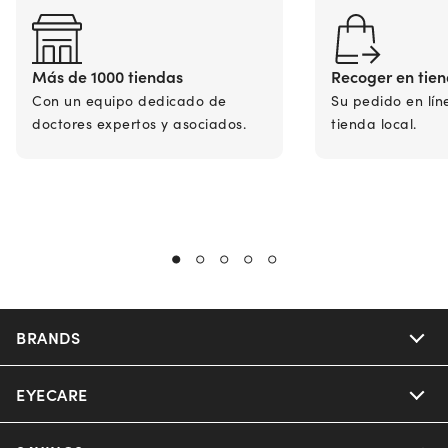
Más de 1000 tiendas
Recoger en tie
Con un equipo dedicado de
Su pedido en lín
doctores expertos y asociados.
tienda local.
BRANDS
EYECARE
Nuance Audio
Ray-Ban