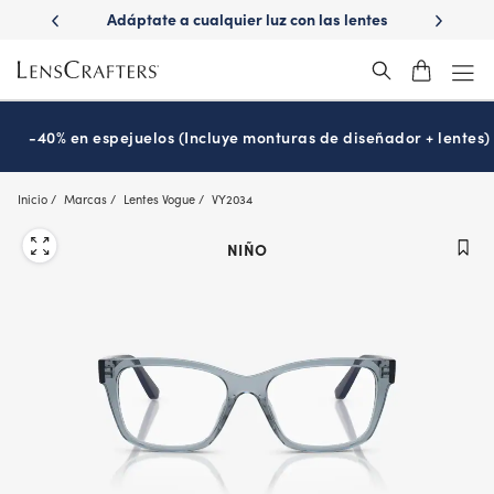
Skip
ápido con
Adáptate a cualquier luz con las lentes
¿Es hora
to
s
Transitions
®
main
content
-40% en espejuelos (Incluye monturas de diseñador + lentes)
Inicio
Marcas
Lentes Vogue
VY2034
NIÑO