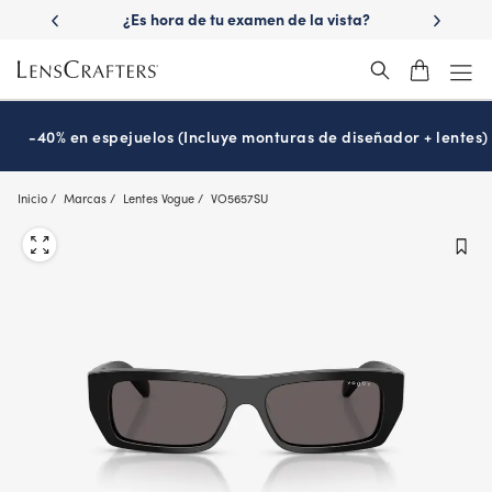
Skip
 las lentes
¿Es hora de tu examen de la vista?
Disfruta -40
to
Prográmalo hoy
main
content
-40% en espejuelos (Incluye monturas de diseñador + lentes)
Inicio
Marcas
Lentes Vogue
VO5657SU