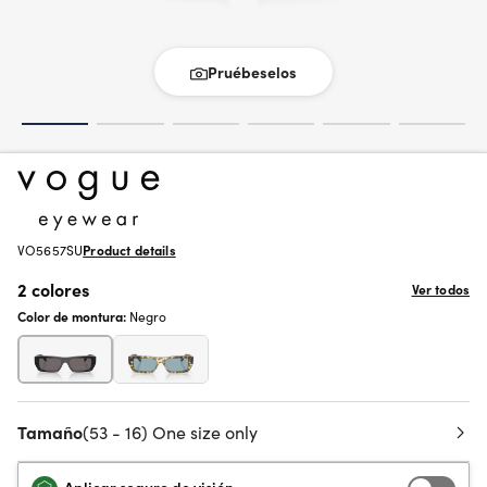
Pruébeselos
VO5657SU
Product details
2 colores
Ver todos
Color de montura:
Negro
Tamaño
(53 - 16) One size only