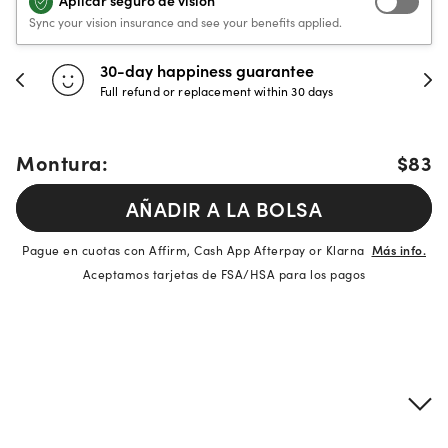
Aplicar seguro de visión
Sync your vision insurance and see your benefits applied.
30-day happiness guarantee
Full refund or replacement within 30 days
Montura:
$83
AÑADIR A LA BOLSA
Pague en cuotas con Affirm, Cash App Afterpay or Klarna
Más info.
Aceptamos tarjetas de FSA/HSA para los pagos
Detalles del producto
Información sobre montura y lentes