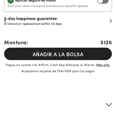
Aplicar seguro de visión
Sync your vision insurance and see your benefits applied.
Evergreen aftercare
Unlimited free cleanings and adjustments
Montura:
$126
AÑADIR A LA BOLSA
Pague en cuotas con Affirm, Cash App Afterpay or Klarna
Más info.
Aceptamos tarjetas de FSA/HSA para los pagos
Detalles del producto
Información sobre montura y lentes