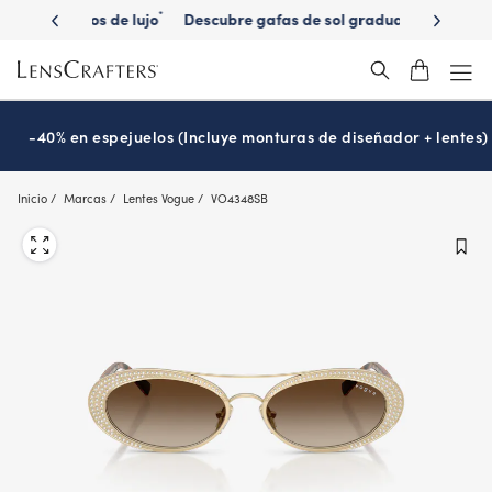
Skip
ados de lujo
Descubre gafas de sol graduadas de
Consigue
*
to
marca
main
content
-40% en espejuelos (Incluye monturas de diseñador + lentes)
Inicio
Marcas
Lentes Vogue
VO4348SB