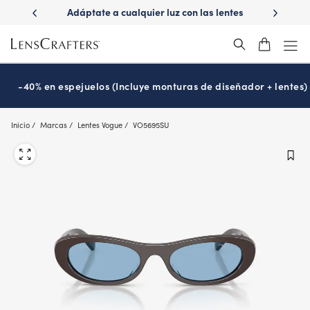
Skip
ápido con
Adáptate a cualquier luz con las lentes
¿Es hora
to
s
Transitions
®
main
content
-40% en espejuelos (Incluye monturas de diseñador + lentes)
Inicio
Marcas
Lentes Vogue
VO5695SU