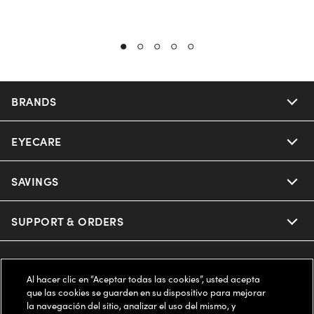
BRANDS
EYECARE
Nuance Audio
Ray-Ban
SAVINGS
Our Eyeglasses
Oakley
Our Sunglasses
SUPPORT & ORDERS
Offers & Discount
Ray-Ban | Meta
Our Contact Lenses
Insurance
LEGAL
Help Center
Al hacer clic en “Aceptar todas las cookies”, usted acepta
Oakley Meta
Ray-Ban | Meta
que las cookies se guarden en su dispositivo para mejorar
FSA & HSA
Online Order Status
COMPANY INFO
Privacy Policy
la navegación del sitio, analizar el uso del mismo, y