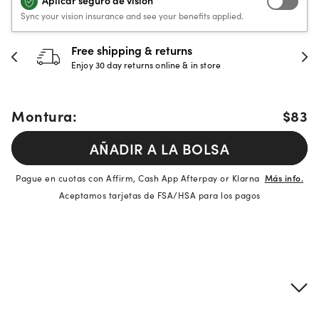
Aplicar seguro de visión
Sync your vision insurance and see your benefits applied.
Free shipping & returns
Enjoy 30 day returns online & in store
Montura:
$83
AÑADIR A LA BOLSA
Pague en cuotas con Affirm, Cash App Afterpay or Klarna
Más info.
Aceptamos tarjetas de FSA/HSA para los pagos
Detalles del producto
Información sobre montura y lentes