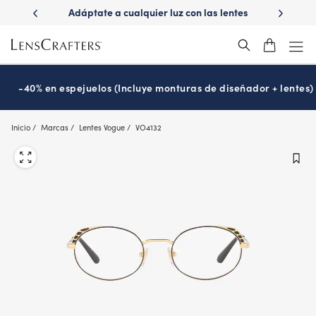
Skip
dáptate a cualquier luz con las lentes
¿Es hora de tu examen de
to
Transitions
Prográmalo ho
®
main
content
-40% en espejuelos (Incluye monturas de diseñador + lentes)
Inicio
Marcas
Lentes Vogue
VO4132