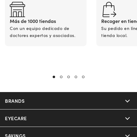
Más de 1000 tiendas
Recoger en tie
Con un equipo dedicado de
Su pedido en lín
doctores expertos y asociados.
tienda local.
BRANDS
EYECARE
Nuance Audio
Ray-Ban
SAVINGS
Our Eyeglasses