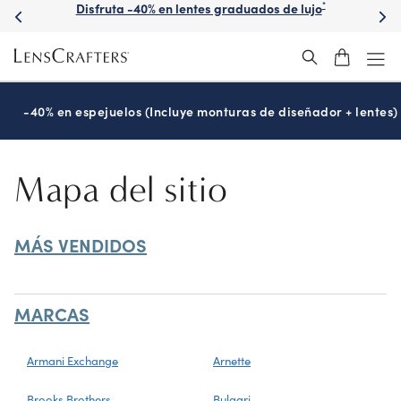
Disfruta -40% en lentes graduados de lujo
*
Skip
to
main
content
-40% en espejuelos (Incluye monturas de diseñador + lentes)
Mapa del sitio
MÁS VENDIDOS
MARCAS
Armani Exchange
Arnette
Brooks Brothers
Bulgari