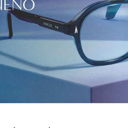
UEÑO
Guía de visión
Aplique sus beneficios al pagar como una tarjeta
para comprar lentes graduados, lentes de contac
los exámenes de la vista.