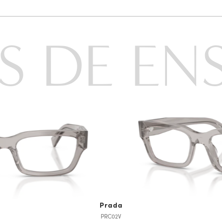
S DE EN
Prada
PRC02V