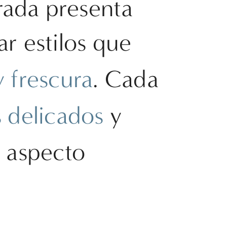
rada presenta
ar estilos que
y frescura
. Cada
s delicados
y
n aspecto