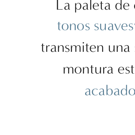
La paleta de
Ray-Ban Jr
Ray-Ban | Meta
Saint Laurent
tonos suaves
Scuderia Ferrari
Sferoflex
Swarovski
Tiffany
transmiten una
Tom Ford
Tory Burch
Versace
montura est
Vogue Eyewear
Vogue Jr
VER TODAS LAS MARCAS
acabados